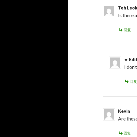
Teh Leok
Is there 
回复
Edi
I don’
回复
Kevin
Are thes
回复