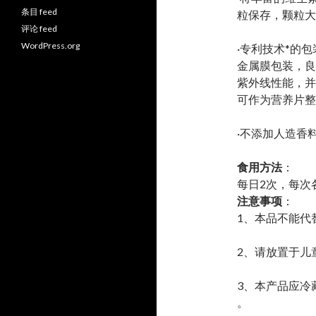
条目 feed
粒保存，颗粒大
评论 feed
WordPress.org
·专利技术*的
金属膜包装，良
紫外线性能，并
可作为营养片整
·不添加人造香
食用方法
：
每日2次，每次
注意事项
：
1、本品不能代
2、请放置于儿
3、本产品应冷
。