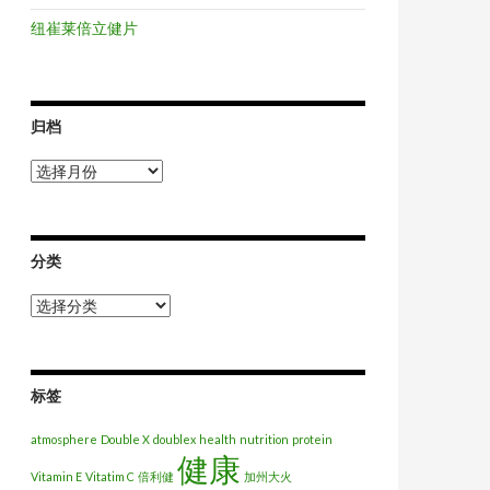
纽崔莱倍立健片
归档
归
档
分类
分
类
标签
atmosphere
Double X
doublex
health
nutrition
protein
健康
Vitamin E
Vitatim C
倍利健
加州大火