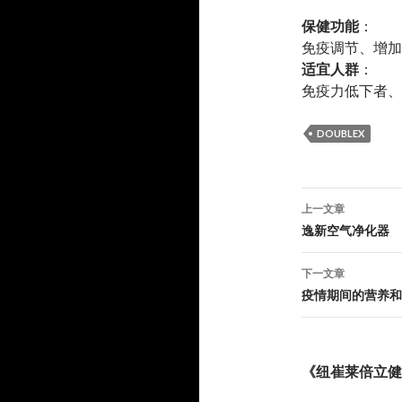
保健功能
：
免疫调节、增加
适宜人群
：
免疫力低下者、
DOUBLEX
文
上一文章
章
逸新空气净化器
导
下一文章
航
疫情期间的营养和
《纽崔莱倍立健