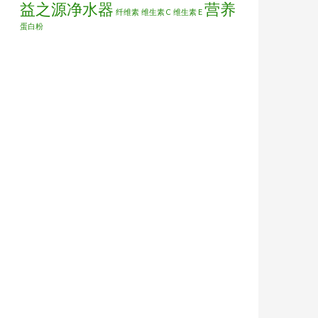
益之源净水器
营养
纤维素
维生素 C
维生素 E
蛋白粉