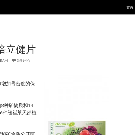
跳至
首页
倍立健片
TEAM
3条评论
和增加骨密度的保
8种矿物质和14
6种纽崔莱天然植
素和矿物质分开两