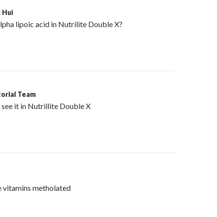
 Hui
alpha lipoic acid in Nutrilite Double X?
torial Team
t see it in Nutrillite Double X
e vitamins metholated