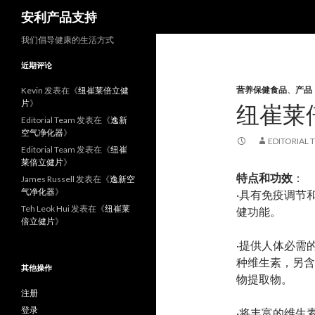
搜
安利产品支持
索
我们倡导健康的生活方式
近期评论
营养保健食品
、
产品
Kevin
发表在《
纽崔莱倍立健
片
》
纽崔莱
Editorial Team
发表在《
逸新
空气净化器
》
EDITORIAL 
Editorial Team
发表在《
纽崔
莱倍立健片
》
特点和功效
：
James Russell
发表在《
逸新空
气净化器
》
·具有免疫调节
Teh Leok Hui
发表在《
纽崔莱
健功能。
倍立健片
》
·提供人体必需的
种维生素，另含
其他操作
物提取物。
注册
登录
·将丰富的维生